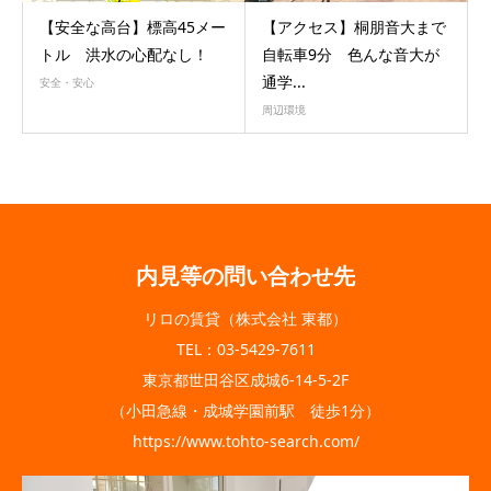
【安全な高台】標高45メー
【アクセス】桐朋音大まで
トル 洪水の心配なし！
自転車9分 色んな音大が
通学...
安全・安心
周辺環境
内見等の問い合わせ先
リロの賃貸（株式会社 東都）
TEL：03-5429-7611
東京都世田谷区成城6-14-5-2F
（小田急線・成城学園前駅 徒歩1分）
https://www.tohto-search.com/