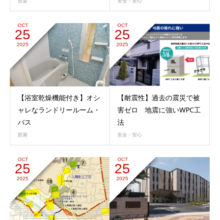
音楽
安全・安心
OCT
OCT
25
25
2025
2025
【浴室乾燥機能付き】オシ
【耐震性】過去の震災で被
ャレなランドリールーム・
害ゼロ 地震に強いWPC工
バス
法
部屋
安全・安心
OCT
OCT
25
25
2025
2025