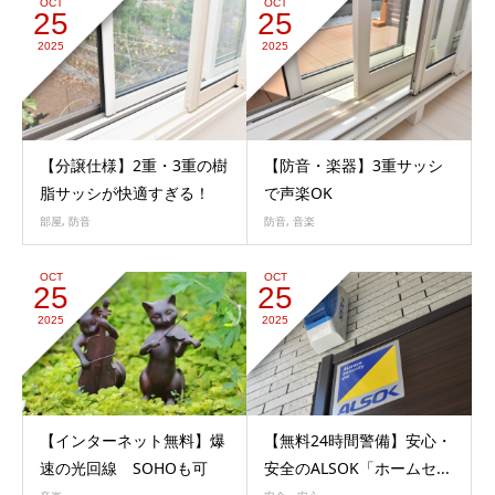
OCT
OCT
25
25
2025
2025
【分譲仕様】2重・3重の樹
【防音・楽器】3重サッシ
脂サッシが快適すぎる！
で声楽OK
部屋
,
防音
防音
,
音楽
OCT
OCT
25
25
2025
2025
【インターネット無料】爆
【無料24時間警備】安心・
速の光回線 SOHOも可
安全のALSOK「ホームセ...