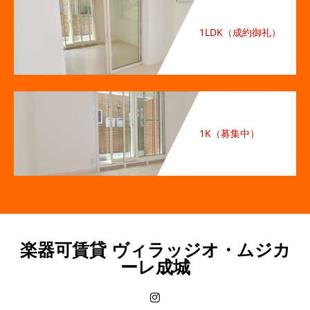
1LDK（成約御礼）
1K（募集中）
楽器可賃貸 ヴィラッジオ・ムジカ
ーレ成城